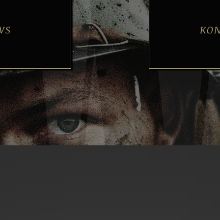
WS
KO