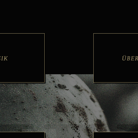
IK
ÜBE