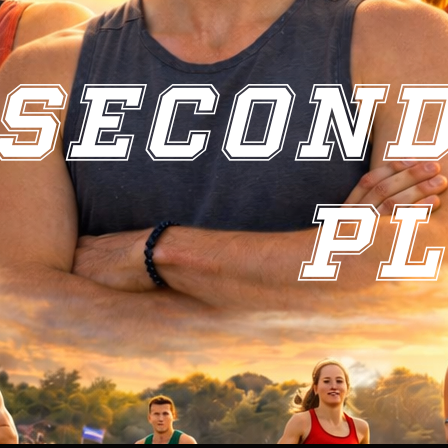
SEcon
la